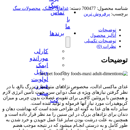
سگ
شناسه محصول:
700477
دسته:
غذاهای خشک
,
محصولات سگ
تماس
برچسب:
پرفروش ترین
با
ما
توضیحات
برندها
آنالیز محصول
توضیحات تکمیلی
نظرات (0)
کارلی
موراندو
توضیحات
ایمک
ویتاپل
لولوپت
فینرن
غذای ماکسی ادالت، مخصوص نژادهای متوسط و بزرگ بالغ، با در
نظر گرفتن نیازهای ویژه ی سگ در این سن، جهت تامین انرژی لازم
سپی
و همچنین با پروتئین کافـی برای تقویت عضلات بدون چربی و میزان
کت
کربوهیدرات مورد نیاز آنها فرموله و تولید شده است.
سایز دانه های غذا به گونه ای طراحی شده است که بهداشت دهان و
دندان برای نژادهای بزرگ در این سنین را مد نظر قرار داده است و
همچنین به علت درشت بودن سایز غذا عمل جویدن و خرد شدن به
طور کامل و به درستی انجـام میشود که در نتیجه موجب هضم