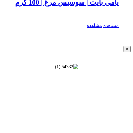
یامی بایت | سوسیس مرغ | 100 گرم
مشاهده
مشاهده
Close
×
product
quick
view
صفحات:
خانه
درباره ما
تماس با ما
اخبار و مقالات