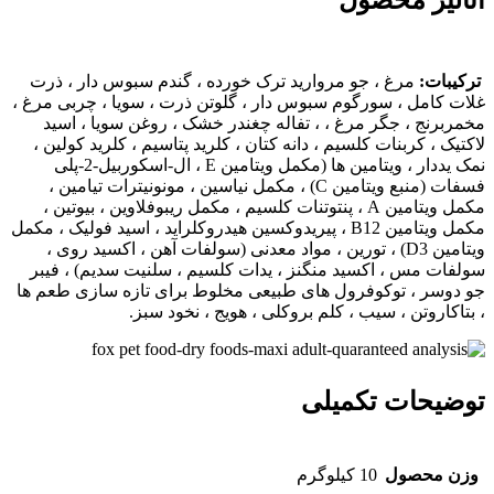
ترکیبات:
مرغ ، جو مروارید ترک خورده ، گندم سبوس دار ، ذرت
غلات کامل ، سورگوم سبوس دار ، گلوتن ذرت ، سویا ، چربی مرغ ،
مخمربرنج ، جگر مرغ ، ، تفاله چغندر خشک ، روغن سویا ، اسید
لاکتیک ، کربنات کلسیم ، دانه کتان ، کلرید پتاسیم ، کلرید کولین ،
نمک یددار ، ویتامین ها (مکمل ویتامین E ، ال-اسکوربیل-2-پلی
فسفات (منبع ویتامین C) ، مکمل نیاسین ، مونونیترات تیامین ،
مکمل ویتامین A ، پنتوتنات کلسیم ، مکمل ریبوفلاوین ، بیوتین ،
مکمل ویتامین B12 ، پیریدوکسین هیدروکلراید ، اسید فولیک ، مکمل
ویتامین D3) ، تورین ، مواد معدنی (سولفات آهن ، اکسید روی ،
سولفات مس ، اکسید منگنز ، یدات کلسیم ، سلنیت سدیم) ، فیبر
جو دوسر ، توکوفرول های طبیعی مخلوط برای تازه سازی طعم ها
، بتاکاروتن ، سیب ، کلم بروکلی ، هویج ، نخود سبز.
توضیحات تکمیلی
وزن محصول
10 کیلوگرم