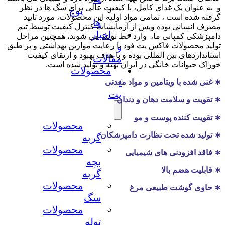
و به عنوان یک غذای کامل، با کیفیت عالی برای سگ ها در نظر
پوچ
گرفته شده است ، تمامی مواد اولیه این محصولات، مورد تایید
ها
مصرف انسانی بوده وپس از آزمایشات کنترل کیفیت توسط تیم
اخبار
دامپزشکی کمپانی ما، وارد خط تولید می شوند، همچنین مراحل
تولید محصولات فاکس پت فود با رعایت موازین بهداشتی و بر طبق
و
استانداردهای بین المللی بوده و با هدف بهبود و ارتقای کیفیت
مقالات
خوراک حیوانات خانگی در ایران تهیه و تولید شده است.
محصولات
/
∗ غنی شده با ویتامین و مواد معدنی
پت
∗ تقویت و سلامت دهان و دندان
∗ تقویت کننده پوست و مو
محصولات
∗ تولید شده تحت نظارت دامپزشکان
گربه
محصولات
∗ فاقد افزودنی های شیمیایی
بچه
∗ قابلیت هضم بالا
گربه
محصولات
∗ حاوی گوشت طبیعی مرغ
سگ
محصولات
توله