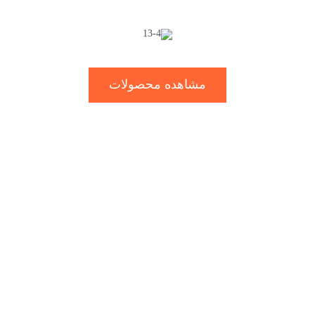
مشاهده محصولات
محصولات سگ
فاکس پت فود
فاکس پت فود با هدف ارتقای سلامتی و در راستای افزایش
طول و کیفیت زندگی حیوانات خانگی، با انجام تحقیقات کامل
و در نظر گرفتن استانداردهای بین المللی تعداد متنوعی از