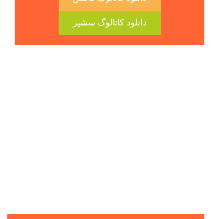
دانلود کاتالوگ سشیر
ما در حال ایجاد
تمایز
برای
افراد و حیوانات خانگی آنها
هستیم
با محصولات ما حیوان خانگی شما در اوج می ماند.