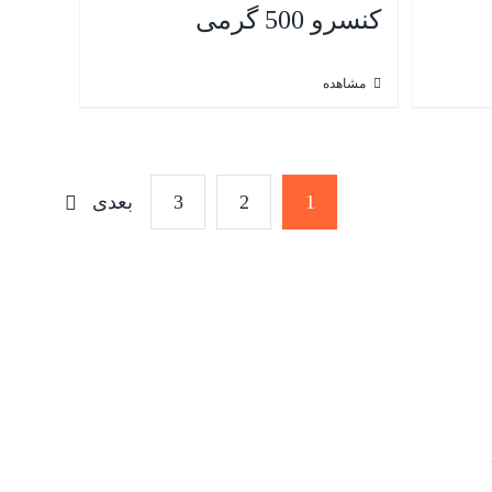
کنسرو 500 گرمی
مشاهده
3
2
1
بعدی
تماس با ما:
تهران، شهر پردیس، شهرک صنعتی کارآفرینان
info@foxpetfood.com