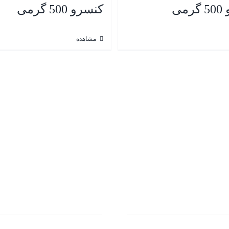
می
کنسرو 500 گرمی
مشاهده
فحات:
لینک های مرتبط:
خانه
ایران وت کر
درباره ما