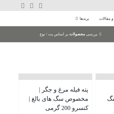
 و مقالات
برندها
بررسی
محصولات
بر اساس پت / نوع
پته فیله مرغ و جگر |
سگ
مخصوص سگ های بالغ |
محصولات بچه
کنسروها
اسنک 
کنسرو 200 گرمی
محص
گربه
کنسروهای فاکس پت فود
میان وعد