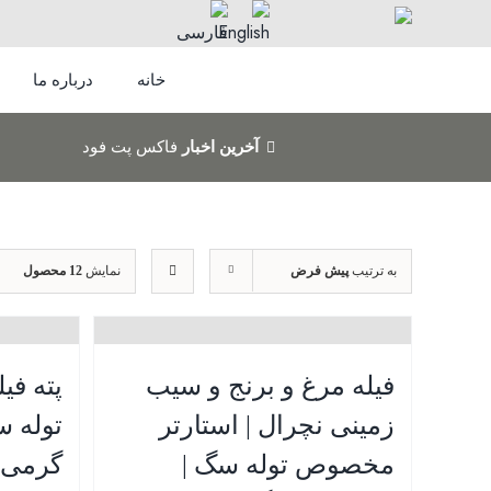
Ski
t
conten
خانه
درباره ما
آخرین اخبار
فاکس پت فود
به ترتیب
پیش فرض
نمایش
12 محصول
فیله مرغ و برنج و سیب
پته فی
زمینی نچرال | استارتر
مخصوص توله سگ |
گرمی