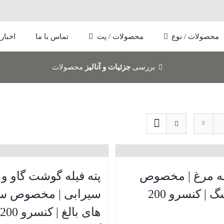
محصولات / نوع
محصولات / پت
تماس با ما
اخبار
بررسی
جزئیات و آنالیز
محصولات
له مرغ | مخصوص
پته فیله گوشت گاو و
توله سگ | کنسرو 200
سیرابی | مخصوص 
محصولات گربه
رول‌های
غذاهای
های بالغ | کنسرو 200
سشیر
خشک